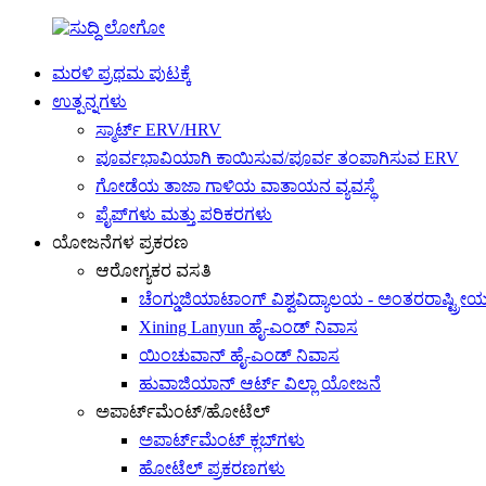
ಮರಳಿ ಪ್ರಥಮ ಪುಟಕ್ಕೆ
ಉತ್ಪನ್ನಗಳು
ಸ್ಮಾರ್ಟ್ ERV/HRV
ಪೂರ್ವಭಾವಿಯಾಗಿ ಕಾಯಿಸುವ/ಪೂರ್ವ ತಂಪಾಗಿಸುವ ERV
ಗೋಡೆಯ ತಾಜಾ ಗಾಳಿಯ ವಾತಾಯನ ವ್ಯವಸ್ಥೆ
ಪೈಪ್‌ಗಳು ಮತ್ತು ಪರಿಕರಗಳು
ಯೋಜನೆಗಳ ಪ್ರಕರಣ
ಆರೋಗ್ಯಕರ ವಸತಿ
ಚೆಂಗ್ಡುಜಿಯಾಟಾಂಗ್ ವಿಶ್ವವಿದ್ಯಾಲಯ - ಅಂತರರಾಷ್ಟ
Xining Lanyun ಹೈ-ಎಂಡ್ ನಿವಾಸ
ಯಿಂಚುವಾನ್ ಹೈ-ಎಂಡ್ ನಿವಾಸ
ಹುವಾಜಿಯಾನ್ ಆರ್ಟ್ ವಿಲ್ಲಾ ಯೋಜನೆ
ಅಪಾರ್ಟ್‌ಮೆಂಟ್/ಹೋಟೆಲ್
ಅಪಾರ್ಟ್‌ಮೆಂಟ್ ಕ್ಲಬ್‌ಗಳು
ಹೋಟೆಲ್ ಪ್ರಕರಣಗಳು