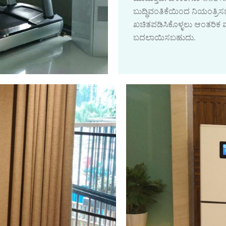
ಬುದ್ಧಿವಂತಿಕೆಯಿಂದ ನಿಯಂತ್ರಿ
ಖಚಿತಪಡಿಸಿಕೊಳ್ಳಲು ಆಂತರಿಕ ಮ
ಬದಲಾಯಿಸಬಹುದು.