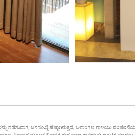
ಗಳನ್ನು ನಡೆಸುವಾಗ, ಜನಸಂಖ್ಯೆ ಹೆಚ್ಚಾಗಿರುತ್ತದೆ, ಒಳಾಂಗಣ ಗಾಳಿಯು ಪರಿಚಲನೆಯಾ