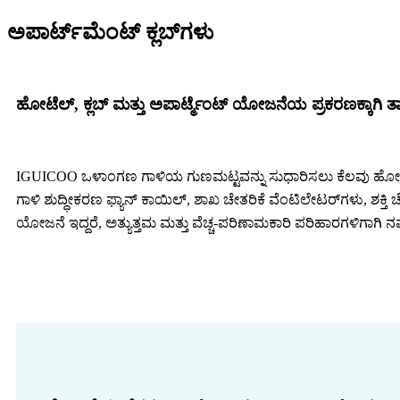
ಅಪಾರ್ಟ್‌ಮೆಂಟ್ ಕ್ಲಬ್‌ಗಳು
ಹೋಟೆಲ್, ಕ್ಲಬ್ ಮತ್ತು ಅಪಾರ್ಟ್ಮೆಂಟ್ ಯೋಜನೆಯ ಪ್ರಕರಣಕ್ಕಾಗಿ ತ
IGUICOO ಒಳಾಂಗಣ ಗಾಳಿಯ ಗುಣಮಟ್ಟವನ್ನು ಸುಧಾರಿಸಲು ಕೆಲವು ಹೋಟೆಲ್, ಕ್ಲ
ಗಾಳಿ ಶುದ್ಧೀಕರಣ ಫ್ಯಾನ್ ಕಾಯಿಲ್, ಶಾಖ ಚೇತರಿಕೆ ವೆಂಟಿಲೇಟರ್‌ಗಳು, ಶಕ್ತಿ
ಯೋಜನೆ ಇದ್ದರೆ, ಅತ್ಯುತ್ತಮ ಮತ್ತು ವೆಚ್ಚ-ಪರಿಣಾಮಕಾರಿ ಪರಿಹಾರಗಳಿಗಾಗಿ ನಮ್