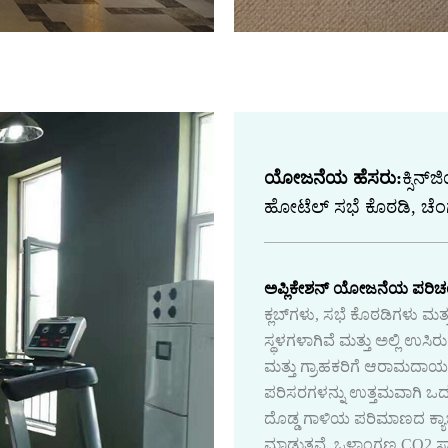
ಯೋಜನೆಯ ಹೆಸರು:
ಕ್ಸಿನ್
ಹೋಟೆಲ್ ಸಭೆ ಕೊಠಡಿ, ಚೆಂಗ್
ಅಪ್ಲಿಕೇಶನ್ ಯೋಜನೆಯ ಪರಿ
ಕ್ಲಬ್‌ಗಳು, ಸಭೆ ಕೊಠಡಿಗಳು ಮತ್
ಸ್ಥಳಗಳಾಗಿವೆ ಮತ್ತು ಅಲ್ಲಿ ಉಸಿರ
ಮತ್ತು ಗ್ರಾಹಕರಿಗೆ ಆರಾಮದಾ
ಪರಿಸರಗಳನ್ನು ಉತ್ತಮವಾಗಿ 
ದೊಡ್ಡ ಗಾಳಿಯ ಪರಿಮಾಣದ ಕ್ಯಾ
ಮಾಡುತ್ತವೆ. ಒಳಾಂಗಣ CO2 ಸ