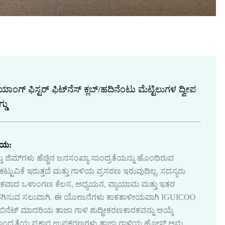
‌ಜಿಯಾಂಗ್ ಫಿಸ್ಟರ್ ಫಿಟ್‌ನೆಸ್ ಕ್ಲಬ್/ಹದಿನೆಂಟು ಮೆಟ್ಟಿಲುಗಳ ದ್ವೀಪ
ಡು
ಚಯ:
ತು ಜಿಮ್‌ಗಳು ಹೆಚ್ಚಿನ ಜನಸಂಖ್ಯಾ ಸಾಂದ್ರತೆಯನ್ನು ಹೊಂದಿರುವ
ುಕಟ್ಟುವಿಕೆ ಇರುತ್ತದೆ ಮತ್ತು ಗಾಳಿಯ ಪ್ರಸರಣ ಇರುವುದಿಲ್ಲ. ಸದಸ್ಯರು
ಯಕವಾದ ಒಳಾಂಗಣ ಕೆಲಸ, ಅಧ್ಯಯನ, ವ್ಯಾಯಾಮ ಮತ್ತು ಇತರ
ಒದಗಿಸುವ ಸಲುವಾಗಿ. ಈ ಯೋಜನೆಗಳು ಕಾಕತಾಳೀಯವಾಗಿ IGUICOO
ಬಿನೆಟ್ ಮಾದರಿಯ ತಾಜಾ ಗಾಳಿ ಶುದ್ಧೀಕರಣಕಾರಕವನ್ನು ಆಯ್ಕೆ
ಾಂದ್ರತೆಯ ಪ್ರಕಾರ ಉಪಕರಣಗಳು ತಾಜಾ ಗಾಳಿಯ ಹೋಸ್ಟ್ ಅನ್ನು