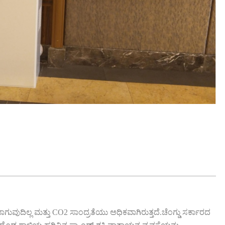
ಗುವುದಿಲ್ಲ ಮತ್ತು CO2 ಸಾಂದ್ರತೆಯು ಅಧಿಕವಾಗಿರುತ್ತದೆ.ಚೆಂಗ್ಡು ಸರ್ಕಾರದ