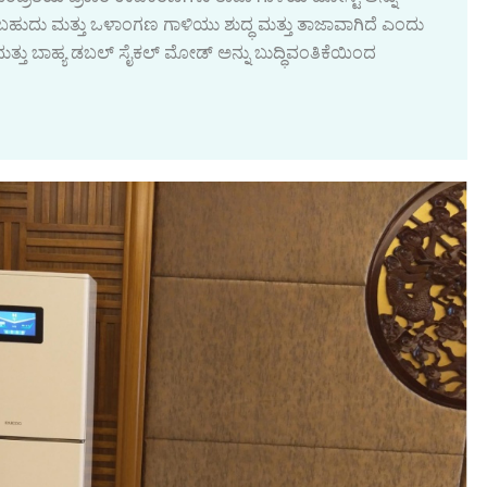
ಸಬಹುದು ಮತ್ತು ಒಳಾಂಗಣ ಗಾಳಿಯು ಶುದ್ಧ ಮತ್ತು ತಾಜಾವಾಗಿದೆ ಎಂದು
ತ್ತು ಬಾಹ್ಯ ಡಬಲ್ ಸೈಕಲ್ ಮೋಡ್ ಅನ್ನು ಬುದ್ಧಿವಂತಿಕೆಯಿಂದ