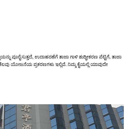
್ನು ಪೂರೈಸುತ್ತದೆ, ಉದಾಹರಣೆಗೆ ತಾಜಾ ಗಾಳಿ ಶುದ್ಧೀಕರಣ ಪೆಟ್ಟಿಗೆ, ತಾಜಾ
ಾಗಿ ಕೆಲವು ಯೋಜನೆಯ ಪ್ರಕರಣಗಳು ಇಲ್ಲಿವೆ. ನಿಮ್ಮ ಕೈಯಲ್ಲಿ ಯಾವುದೇ