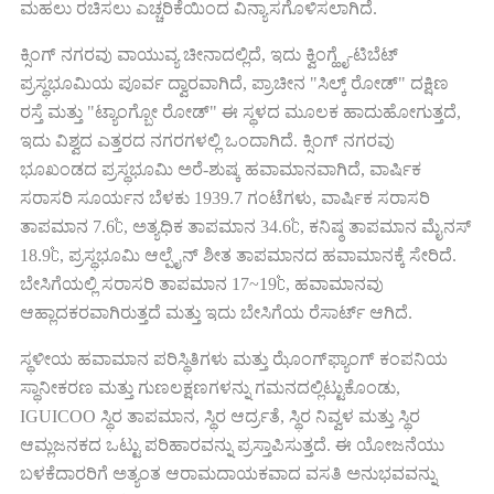
ಮಹಲು ರಚಿಸಲು ಎಚ್ಚರಿಕೆಯಿಂದ ವಿನ್ಯಾಸಗೊಳಿಸಲಾಗಿದೆ.
ಕ್ಸಿಂಗ್ ನಗರವು ವಾಯುವ್ಯ ಚೀನಾದಲ್ಲಿದೆ, ಇದು ಕ್ವಿಂಗ್ಹೈ-ಟಿಬೆಟ್
ಪ್ರಸ್ಥಭೂಮಿಯ ಪೂರ್ವ ದ್ವಾರವಾಗಿದೆ, ಪ್ರಾಚೀನ "ಸಿಲ್ಕ್ ರೋಡ್" ದಕ್ಷಿಣ
ರಸ್ತೆ ಮತ್ತು "ಟ್ಯಾಂಗ್ಬೋ ರೋಡ್" ಈ ಸ್ಥಳದ ಮೂಲಕ ಹಾದುಹೋಗುತ್ತದೆ,
ಇದು ವಿಶ್ವದ ಎತ್ತರದ ನಗರಗಳಲ್ಲಿ ಒಂದಾಗಿದೆ. ಕ್ಸಿಂಗ್ ನಗರವು
ಭೂಖಂಡದ ಪ್ರಸ್ಥಭೂಮಿ ಅರೆ-ಶುಷ್ಕ ಹವಾಮಾನವಾಗಿದೆ, ವಾರ್ಷಿಕ
ಸರಾಸರಿ ಸೂರ್ಯನ ಬೆಳಕು 1939.7 ಗಂಟೆಗಳು, ವಾರ್ಷಿಕ ಸರಾಸರಿ
ತಾಪಮಾನ 7.6℃, ಅತ್ಯಧಿಕ ತಾಪಮಾನ 34.6℃, ಕನಿಷ್ಠ ತಾಪಮಾನ ಮೈನಸ್
18.9℃, ಪ್ರಸ್ಥಭೂಮಿ ಆಲ್ಪೈನ್ ಶೀತ ತಾಪಮಾನದ ಹವಾಮಾನಕ್ಕೆ ಸೇರಿದೆ.
ಬೇಸಿಗೆಯಲ್ಲಿ ಸರಾಸರಿ ತಾಪಮಾನ 17~19℃, ಹವಾಮಾನವು
ಆಹ್ಲಾದಕರವಾಗಿರುತ್ತದೆ ಮತ್ತು ಇದು ಬೇಸಿಗೆಯ ರೆಸಾರ್ಟ್ ಆಗಿದೆ.
ಸ್ಥಳೀಯ ಹವಾಮಾನ ಪರಿಸ್ಥಿತಿಗಳು ಮತ್ತು ಝೊಂಗ್‌ಫ್ಯಾಂಗ್ ಕಂಪನಿಯ
ಸ್ಥಾನೀಕರಣ ಮತ್ತು ಗುಣಲಕ್ಷಣಗಳನ್ನು ಗಮನದಲ್ಲಿಟ್ಟುಕೊಂಡು,
IGUICOO ಸ್ಥಿರ ತಾಪಮಾನ, ಸ್ಥಿರ ಆರ್ದ್ರತೆ, ಸ್ಥಿರ ನಿವ್ವಳ ಮತ್ತು ಸ್ಥಿರ
ಆಮ್ಲಜನಕದ ಒಟ್ಟು ಪರಿಹಾರವನ್ನು ಪ್ರಸ್ತಾಪಿಸುತ್ತದೆ. ಈ ಯೋಜನೆಯು
ಬಳಕೆದಾರರಿಗೆ ಅತ್ಯಂತ ಆರಾಮದಾಯಕವಾದ ವಸತಿ ಅನುಭವವನ್ನು