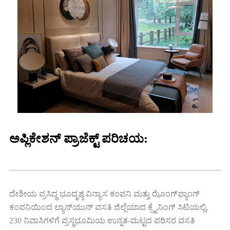
ಅಪ್ಲಿಕೇಶನ್ ಪ್ರಾಜೆಕ್ಟ್ ಪರಿಚಯ:
ದೇಶೀಯ ಪ್ರಸಿದ್ಧ ಭೂದೃಶ್ಯ ವಿನ್ಯಾಸ ಕಂಪನಿ ಮತ್ತು ಝೊಂಗ್‌ಫ್ಯಾಂಗ್
ಕಂಪನಿಯಿಂದ ಲ್ಯಾನ್‌ಯುನ್ ವಸತಿ ಜಿಲ್ಲೆಯಾದ ಕ್ಸೈನಿಂಗ್ ಸಿಟಿಯಲ್ಲಿ,
230 ನಿವಾಸಿಗಳಿಗೆ ಪ್ರಸ್ಥಭೂಮಿಯ ಉನ್ನತ-ಮಟ್ಟದ ಪರಿಸರ ವಸತಿ