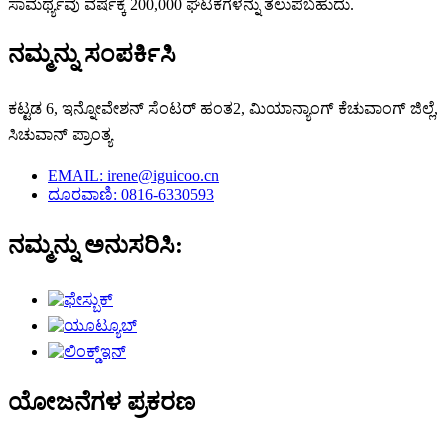
ಸಾಮರ್ಥ್ಯವು ವರ್ಷಕ್ಕೆ 200,000 ಘಟಕಗಳನ್ನು ತಲುಪಬಹುದು.
ನಮ್ಮನ್ನು ಸಂಪರ್ಕಿಸಿ
ಕಟ್ಟಡ 6, ಇನ್ನೋವೇಶನ್ ಸೆಂಟರ್ ಹಂತ2, ಮಿಯಾನ್ಯಾಂಗ್ ಕೆಚುವಾಂಗ್ ಜಿಲ್ಲೆ,
ಸಿಚುವಾನ್ ಪ್ರಾಂತ್ಯ
EMAIL: irene@iguicoo.cn
ದೂರವಾಣಿ: 0816-6330593
ನಮ್ಮನ್ನು ಅನುಸರಿಸಿ:
ಯೋಜನೆಗಳ ಪ್ರಕರಣ