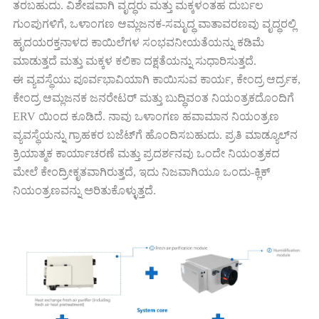
ತರಬಹುದು. ವಿಶೇಷವಾಗಿ ವೃದ್ಧರು ಮತ್ತು ಮಕ್ಕಳಂತಹ ದುರ್ಬಲ
ಗುಂಪುಗಳಿಗೆ, ಒಳಾಂಗಣ ಆಮ್ಲಜನಕ-ಸಮೃದ್ಧ ವಾತಾವರಣವು ವೃದ್ಧರಲ್ಲಿ
ಹೃದಯರಕ್ತನಾಳದ ಕಾಯಿಲೆಗಳ ಸಂಭವನೀಯತೆಯನ್ನು ಕಡಿಮೆ
ಮಾಡುತ್ತದೆ ಮತ್ತು ಮಕ್ಕಳ ಕಲಿಕಾ ದಕ್ಷತೆಯನ್ನು ಸುಧಾರಿಸುತ್ತದೆ.
ಈ ವ್ಯವಸ್ಥೆಯು ಪೂರ್ವಭಾವಿಯಾಗಿ ಕಾಯಿಸುವ ಕಾರ್ಯ, ಕೇಂದ್ರ ಆರ್ದ್ರಕ,
ಕೇಂದ್ರ ಆಮ್ಲಜನಕ ಜನರೇಟರ್ ಮತ್ತು ಬುದ್ಧಿವಂತ ನಿಯಂತ್ರಕದೊಂದಿಗೆ
ERV ಯಿಂದ ಕೂಡಿದೆ. ನಾವು ಒಳಾಂಗಣ ಹವಾಮಾನ ನಿಯಂತ್ರಣ
ವ್ಯವಸ್ಥೆಯನ್ನು ಗ್ರಾಹಕರ ಬಜೆಟ್‌ಗೆ ಹೊಂದಿಸಬಹುದು. ಪ್ರತಿ ಮಾಡ್ಯೂಲ್‌ನ
ಕ್ರಿಯಾತ್ಮಕ ಕಾರ್ಯಾಚರಣೆ ಮತ್ತು ಪ್ರದರ್ಶನವು ಒಂದೇ ನಿಯಂತ್ರಕದ
ಮೇಲೆ ಕೇಂದ್ರೀಕೃತವಾಗಿರುತ್ತದೆ, ಇದು ನಿಜವಾಗಿಯೂ ಒಂದು-ಕ್ಲಿಕ್
ನಿಯಂತ್ರಣವನ್ನು ಅರಿತುಕೊಳ್ಳುತ್ತದೆ.