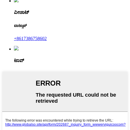
ವೀಚಾಟ್
ವಾಟ್ಸಾಪ್
+8617386758602
ಟಾಪ್