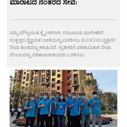
ಮಾರಾಟದ ನಂತರದ ಸೇವೆ:
ನಮ್ಮ ಮೌಲ್ಯಯುತ ಕ್ಲೈಂಟ್‌ಗಾಗಿ, ಸಮುದಾಯ ಮಾಲೀಕರಿಗೆ
ಉತ್ಪನ್ನದ ವೈಜ್ಞಾನಿಕ ಬಳಕೆಯನ್ನು ವಿವರಿಸಲು IGUICOO ವೃತ್ತಿಪರ
ಸೇವಾ ತಂಡವನ್ನು ಕಳುಹಿಸಿದೆ. ಗ್ರಾಹಕರಿಗೆ ಪರಿಣಾಮಕಾರಿ ಸೇವಾ
ಬೆಂಬಲವನ್ನು ಪರಿಣಾಮಕಾರಿಯಾಗಿ ಒದಗಿಸಲು.