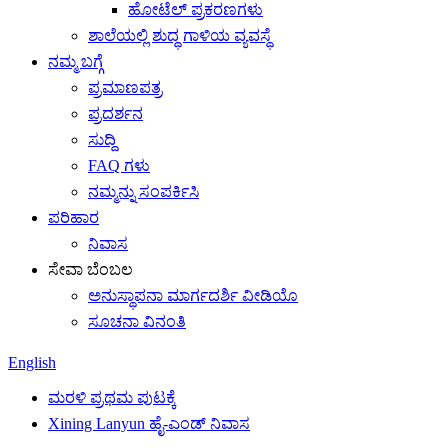
ಹೋಟೆಲ್ ಪ್ರಕರಣಗಳು
ಶಾಲೆಯಲ್ಲಿ ಶುದ್ಧ ಗಾಳಿಯ ವ್ಯವಸ್ಥೆ
ನಮ್ಮ ಬಗ್ಗೆ
ಪ್ರಮಾಣಪತ್ರ
ಪ್ರದರ್ಶನ
ಸುದ್ದಿ
FAQ ಗಳು
ನಮ್ಮನ್ನು ಸಂಪರ್ಕಿಸಿ
ಪರಿಹಾರ
ನಿವಾಸ
ಸೇವಾ ಬೆಂಬಲ
ಅನುಸ್ಥಾಪನಾ ಮಾರ್ಗದರ್ಶಿ ವೀಡಿಯೊ
ಸೂಚನಾ ವಿನಂತಿ
English
ಮರಳಿ ಪ್ರಥಮ ಪುಟಕ್ಕೆ
Xining Lanyun ಹೈ-ಎಂಡ್ ನಿವಾಸ