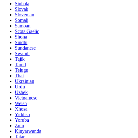
Sinhala
Slovak
Slovenian
Somali
Samoan
Scots Gaelic
Shona
Sindhi
Sundanese
Swahili
Tajik
Tamil
Telugu
Thai
Ukrainian
Urdu
Uzbek
Vietnamese
Welsh
Xhosa
Yiddish
Yoruba
Zulu
Kinyarwanda
Tatar