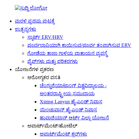
ಮರಳಿ ಪ್ರಥಮ ಪುಟಕ್ಕೆ
ಉತ್ಪನ್ನಗಳು
ಸ್ಮಾರ್ಟ್ ERV/HRV
ಪೂರ್ವಭಾವಿಯಾಗಿ ಕಾಯಿಸುವ/ಪೂರ್ವ ತಂಪಾಗಿಸುವ ERV
ಗೋಡೆಯ ತಾಜಾ ಗಾಳಿಯ ವಾತಾಯನ ವ್ಯವಸ್ಥೆ
ಪೈಪ್‌ಗಳು ಮತ್ತು ಪರಿಕರಗಳು
ಯೋಜನೆಗಳ ಪ್ರಕರಣ
ಆರೋಗ್ಯಕರ ವಸತಿ
ಚೆಂಗ್ಡುಜಿಯಾಟಾಂಗ್ ವಿಶ್ವವಿದ್ಯಾಲಯ -
ಅಂತರರಾಷ್ಟ್ರೀಯ ಸಮುದಾಯ
Xining Lanyun ಹೈ-ಎಂಡ್ ನಿವಾಸ
ಯಿಂಚುವಾನ್ ಹೈ-ಎಂಡ್ ನಿವಾಸ
ಹುವಾಜಿಯಾನ್ ಆರ್ಟ್ ವಿಲ್ಲಾ ಯೋಜನೆ
ಅಪಾರ್ಟ್‌ಮೆಂಟ್/ಹೋಟೆಲ್
ಅಪಾರ್ಟ್‌ಮೆಂಟ್ ಕ್ಲಬ್‌ಗಳು