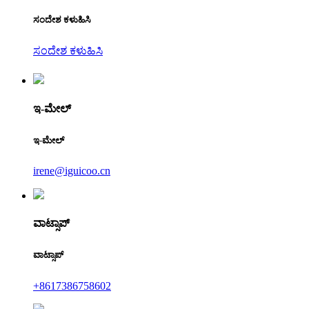
ಸಂದೇಶ ಕಳುಹಿಸಿ
ಸಂದೇಶ ಕಳುಹಿಸಿ
ಇ-ಮೇಲ್
ಇ-ಮೇಲ್
irene@iguicoo.cn
ವಾಟ್ಸಾಪ್
ವಾಟ್ಸಾಪ್
+8617386758602