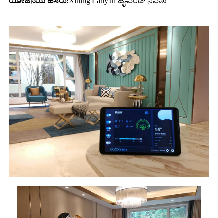
ಯೋಜನೆಯ ಹೆಸರು:
Xining Lanyun ಹೈ-ಎಂಡ್ ನಿವಾಸ