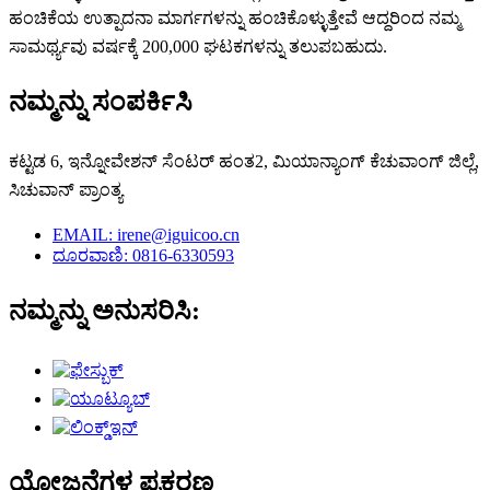
ಹಂಚಿಕೆಯ ಉತ್ಪಾದನಾ ಮಾರ್ಗಗಳನ್ನು ಹಂಚಿಕೊಳ್ಳುತ್ತೇವೆ ಆದ್ದರಿಂದ ನಮ್ಮ
ಸಾಮರ್ಥ್ಯವು ವರ್ಷಕ್ಕೆ 200,000 ಘಟಕಗಳನ್ನು ತಲುಪಬಹುದು.
ನಮ್ಮನ್ನು ಸಂಪರ್ಕಿಸಿ
ಕಟ್ಟಡ 6, ಇನ್ನೋವೇಶನ್ ಸೆಂಟರ್ ಹಂತ2, ಮಿಯಾನ್ಯಾಂಗ್ ಕೆಚುವಾಂಗ್ ಜಿಲ್ಲೆ,
ಸಿಚುವಾನ್ ಪ್ರಾಂತ್ಯ
EMAIL: irene@iguicoo.cn
ದೂರವಾಣಿ: 0816-6330593
ನಮ್ಮನ್ನು ಅನುಸರಿಸಿ:
ಯೋಜನೆಗಳ ಪ್ರಕರಣ