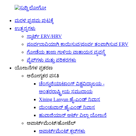
ಮರಳಿ ಪ್ರಥಮ ಪುಟಕ್ಕೆ
ಉತ್ಪನ್ನಗಳು
ಸ್ಮಾರ್ಟ್ ERV/HRV
ಪೂರ್ವಭಾವಿಯಾಗಿ ಕಾಯಿಸುವ/ಪೂರ್ವ ತಂಪಾಗಿಸುವ ERV
ಗೋಡೆಯ ತಾಜಾ ಗಾಳಿಯ ವಾತಾಯನ ವ್ಯವಸ್ಥೆ
ಪೈಪ್‌ಗಳು ಮತ್ತು ಪರಿಕರಗಳು
ಯೋಜನೆಗಳ ಪ್ರಕರಣ
ಆರೋಗ್ಯಕರ ವಸತಿ
ಚೆಂಗ್ಡುಜಿಯಾಟಾಂಗ್ ವಿಶ್ವವಿದ್ಯಾಲಯ -
ಅಂತರರಾಷ್ಟ್ರೀಯ ಸಮುದಾಯ
Xining Lanyun ಹೈ-ಎಂಡ್ ನಿವಾಸ
ಯಿಂಚುವಾನ್ ಹೈ-ಎಂಡ್ ನಿವಾಸ
ಹುವಾಜಿಯಾನ್ ಆರ್ಟ್ ವಿಲ್ಲಾ ಯೋಜನೆ
ಅಪಾರ್ಟ್‌ಮೆಂಟ್/ಹೋಟೆಲ್
ಅಪಾರ್ಟ್‌ಮೆಂಟ್ ಕ್ಲಬ್‌ಗಳು