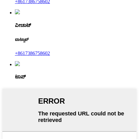
+8617386758602
ವೀಚಾಟ್
ವಾಟ್ಸಾಪ್
+8617386758602
ಟಾಪ್