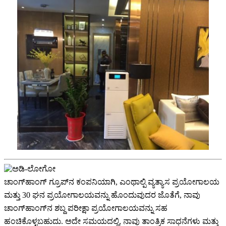
ಚಾಂಗ್‌ಹಾಂಗ್ ಗ್ರೂಪ್‌ನ ಕಂಪನಿಯಾಗಿ, ಎಂಥಾಲ್ಪಿ ವ್ಯತ್ಯಾಸ ಪ್ರಯೋಗಾಲಯ
ಮತ್ತು 30 ಘನ ಪ್ರಯೋಗಾಲಯವನ್ನು ಹೊಂದುವುದರ ಜೊತೆಗೆ, ನಾವು
ಚಾಂಗ್‌ಹಾಂಗ್‌ನ ಶಬ್ದ ಪರೀಕ್ಷಾ ಪ್ರಯೋಗಾಲಯವನ್ನು ಸಹ
ಹಂಚಿಕೊಳ್ಳಬಹುದು. ಅದೇ ಸಮಯದಲ್ಲಿ, ನಾವು ತಾಂತ್ರಿಕ ಸಾಧನೆಗಳು ಮತ್ತು