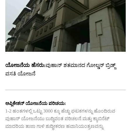
ಯೋಜನೆಯ ಹೆಸರು:
ವುಹಾನ್ ಶತಮಾನದ ಗೋಲ್ಡನ್ ಬ್ರಿಡ್ಜ್
ವಸತಿ ಯೋಜನೆ
ಅಪ್ಲಿಕೇಶನ್ ಯೋಜನೆಯ ಪರಿಚಯ:
1-2 ಹಂತಗಳಲ್ಲಿ ಒಟ್ಟು 3000 ಕ್ಕೂ ಹೆಚ್ಚು ಘಟಕಗಳನ್ನು ಹೊಂದಿರುವ
ವುಹಾನ್ ಯೋಜನೆಯು ಬುದ್ಧಿವಂತ ಪರಿಚಲನೆ ಮತ್ತು ಕ್ಯಾಬಿನೆಟ್
ಮಾದರಿಯ ತಾಜಾ ಗಾಳಿ ಶುದ್ಧೀಕರಣ ಹವಾನಿಯಂತ್ರಣವನ್ನು