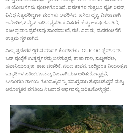
38 ಯೋಜನೆಗಳು ಪೂರ್ಣಗೊಂಡಿವೆ. ಪರ್ವತಗಳ ಸುತ್ತಲೂ ವೈಟ್ ರಿವರ್,
ವಿವಿಧ ನಿತ್ಯಹರಿದ್ವರ್ಣ ಮರಗಳು ಆವರಿಸಿವೆ, ಹಸಿರು ದೃಶ್ಯ, ವಿಶೇಷವಾಗಿ
ಅಮೇರಿಕನ್ ಪೈನ್ ಕಾಡಿನ ನೈಸರ್ಗಿಕ ವಿತರಣೆ ಹೆಚ್ಚು ಆಕರ್ಷಕವಾಗಿದೆ,
ಇಡೀ ಪ್ರವಾಸಿ ಪ್ರದೇಶವು ಶಾಂತವಾಗಿದೆ, ರಜೆ, ವಿರಾಮ, ಮನರಂಜನೆಗೆ
ಉತ್ತಮ ಸ್ಥಳವಾಗಿದೆ.
ವಿಲ್ಲಾ ಪ್ರದೇಶದಲ್ಲಿರುವ ಮಾದರಿ ಕೊಠಡಿಗಳು IGUICOO ಫೈವ್-ಇನ್-
ಒನ್ ಪೂರೈಕೆ ಉತ್ಪನ್ನಗಳನ್ನು ಬಳಸುತ್ತವೆ, ತಾಜಾ ಗಾಳಿ, ಶುದ್ಧೀಕರಣ,
ಹವಾನಿಯಂತ್ರಣ, ಶಾಖ ಚೇತರಿಕೆ, ನೆಲದ ತಾಪನ, ಬುದ್ಧಿವಂತ ನಿಯಂತ್ರಣ
ಇತ್ಯಾದಿಗಳ ಏಕೀಕರಣವನ್ನು ನಿಜವಾಗಿಯೂ ಅರಿತುಕೊಳ್ಳುತ್ತವೆ,
ಒಳಾಂಗಣ ಗಾಳಿಯ ಗುಣಮಟ್ಟವನ್ನು ಸಮಗ್ರವಾಗಿ ಸುಧಾರಿಸುತ್ತವೆ ಮತ್ತು
ಆರೋಗ್ಯಕರ ವಸತಿಯ ನಿಜವಾದ ಅರ್ಥವನ್ನು ಅರಿತುಕೊಳ್ಳುತ್ತವೆ.