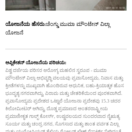
ಯೋಜನೆಯ ಹೆಸರು:
ಚೆಂಗ್ಡು ಮುಮಾ ಮೌಂಟೇನ್ ವಿಲ್ಲಾ
ಯೋಜನೆ
ಅಪ್ಲಿಕೇಶನ್ ಯೋಜನೆಯ ಪರಿಚಯ:
ವಿಶ್ವ ದರ್ಜೆಯ ಪರಿಸರ ಆರೋಗ್ಯ ಮಹಲಿನ ಸ್ವರೂಪ - ಮುಮಾ
ಮೌಂಟೇನ್ ವಿಲ್ಲಾ ಅಭಿವೃದ್ಧಿ ವಲಯವು ಪ್ರವಾಸೋದ್ಯಮ, ನಿವಾಸ ಮತ್ತು
ಕ್ರೀಡೆಗಳನ್ನು ಮುಖ್ಯವಾಗಿ ಹೊಂದಿರುವ ಆಧುನಿಕ, ಬಹು-ಕ್ರಿಯಾತ್ಮಕ ಹೊಸ
ಭೂದೃಶ್ಯ ನಗರವಾಗಿದ್ದು, ವಿರಾಮ ಮತ್ತು ಚೇತರಿಕೆಯಿಂದ ಪೂರಕವಾಗಿದೆ.
ಪ್ರವಾಸೋದ್ಯಮ ಪ್ರದೇಶದ ಒಟ್ಟಾರೆ ಯೋಜನಾ ಪ್ರದೇಶವು 15.3 ಚದರ
ಕಿಲೋಮೀಟರ್ ಆಗಿದ್ದು, ದೊಡ್ಡ ಪ್ರಮಾಣದ ಅಂತರರಾಷ್ಟ್ರೀಯ
ಪ್ರಮಾಣೀಕೃತ ಗಾಲ್ಫ್ ಕೋರ್ಸ್, ಉಷ್ಣವಲಯದ ಸುಂದರವಾದ ನೈಋತ್ಯ
ಸೂರ್ಯ ಮತ್ತು ಚಂದ್ರ ನಗರ, ಸೊಗಸಾದ ಮತ್ತು ಶಾಂತ ಪರ್ವತ ವಿಲ್ಲಾ
ಮತ್ತು ಯುರೋಪಿಯನ್ ಶೈಲಿಯ ಗೋಲ್ಡನ್ ಲೇಕ್ ರೆಸಾರ್ಟ್ ಸೇರಿದಂತೆ