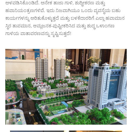
ಅಳವಡಿಸಿಕೊಂಡಿದೆ. ಅನೇಕ ತಾಜಾ ಗಾಳಿ, ಶುದ್ಧೀಕರಣ ಮತ್ತು
ಹವಾನಿಯಂತ್ರಣಗಳಿವೆ. ಇದು ನಿಜವಾಗಿಯೂ ಒಂದು ವ್ಯವಸ್ಥೆಯ ಬಹು
ಕಾರ್ಯಗಳನ್ನು ಅರಿತುಕೊಳ್ಳುತ್ತದೆ ಮತ್ತು ಬಳಕೆದಾರರಿಗೆ ಎಲ್ಲಾ ಹವಾಮಾನ
ಸ್ಥಿರ ತಾಪಮಾನ, ಆಮ್ಲಜನಕ-ಪುಷ್ಟೀಕರಿಸಿದ ಮತ್ತು ಶುದ್ಧ ಒಳಾಂಗಣ
ಗಾಳಿಯ ವಾತಾವರಣವನ್ನು ಸೃಷ್ಟಿಸುತ್ತದೆ!