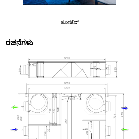
ಹೋಟೆಲ್
ರಚನೆಗಳು