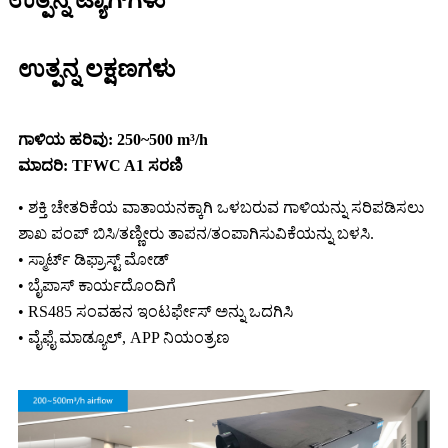
ಉತ್ಪನ್ನ ಲಕ್ಷಣಗಳು
ಗಾಳಿಯ ಹರಿವು: 250~500 m³/h
ಮಾದರಿ: TFWC A1 ಸರಣಿ
• ಶಕ್ತಿ ಚೇತರಿಕೆಯ ವಾತಾಯನಕ್ಕಾಗಿ ಒಳಬರುವ ಗಾಳಿಯನ್ನು ಸರಿಪಡಿಸಲು
ಶಾಖ ಪಂಪ್ ಬಿಸಿ/ತಣ್ಣೀರು ತಾಪನ/ತಂಪಾಗಿಸುವಿಕೆಯನ್ನು ಬಳಸಿ.
• ಸ್ಮಾರ್ಟ್ ಡಿಫ್ರಾಸ್ಟ್ ಮೋಡ್
• ಬೈಪಾಸ್ ಕಾರ್ಯದೊಂದಿಗೆ
• RS485 ಸಂವಹನ ಇಂಟರ್ಫೇಸ್ ಅನ್ನು ಒದಗಿಸಿ
• ವೈಫೈ ಮಾಡ್ಯೂಲ್, APP ನಿಯಂತ್ರಣ