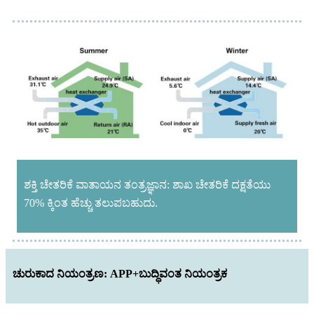
ಶಕ್ತಿ ಚೇತರಿಕೆ ವಾತಾಯನ ತಂತ್ರಜ್ಞಾನ: ಶಾಖ ಚೇತರಿಕೆ ದಕ್ಷತೆಯು
70% ಕ್ಕಿಂತ ಹೆಚ್ಚು ತಲುಪಬಹುದು.
ಚುರುಕಾದ ನಿಯಂತ್ರಣ: APP+ಬುದ್ಧಿವಂತ ನಿಯಂತ್ರಕ