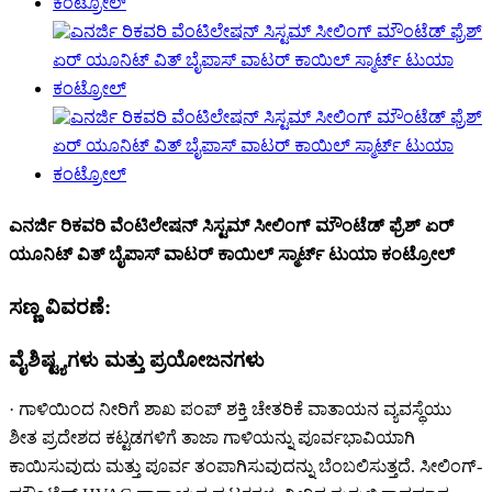
ಎನರ್ಜಿ ರಿಕವರಿ ವೆಂಟಿಲೇಷನ್ ಸಿಸ್ಟಮ್ ಸೀಲಿಂಗ್ ಮೌಂಟೆಡ್ ಫ್ರೆಶ್ ಏರ್
ಯೂನಿಟ್ ವಿತ್ ಬೈಪಾಸ್ ವಾಟರ್ ಕಾಯಿಲ್ ಸ್ಮಾರ್ಟ್ ಟುಯಾ ಕಂಟ್ರೋಲ್
ಸಣ್ಣ ವಿವರಣೆ:
ವೈಶಿಷ್ಟ್ಯಗಳು ಮತ್ತು ಪ್ರಯೋಜನಗಳು
· ಗಾಳಿಯಿಂದ ನೀರಿಗೆ ಶಾಖ ಪಂಪ್ ಶಕ್ತಿ ಚೇತರಿಕೆ ವಾತಾಯನ ವ್ಯವಸ್ಥೆಯು
ಶೀತ ಪ್ರದೇಶದ ಕಟ್ಟಡಗಳಿಗೆ ತಾಜಾ ಗಾಳಿಯನ್ನು ಪೂರ್ವಭಾವಿಯಾಗಿ
ಕಾಯಿಸುವುದು ಮತ್ತು ಪೂರ್ವ ತಂಪಾಗಿಸುವುದನ್ನು ಬೆಂಬಲಿಸುತ್ತದೆ. ಸೀಲಿಂಗ್-