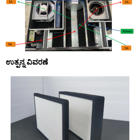
ಉತ್ಪನ್ನ ವಿವರಣೆ