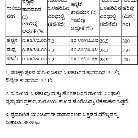
ಸುರುಳಿಯ
ಸುರುಳಿಯ
ಗಾಳಿಯ
ಇನ್ಲೆಟ್
ಇನ್ಲೆಟ್
ಗಾಳಿಯ
ಒಳಹರಿವಿನ
ಒಳಹರಿವಿನ
ಹರಿವು
ತಾಪಮಾನ
ತಾಪಮಾನ (℃)
ವೇಗ
ಎಂಥಾಲ್ಪಿ
ಎಂಥಾಲ್ಪಿ
(ಮೀ³/
(℃)
/ಸಾಪೇಕ್ಷ
/ಸಾಪೇಕ್ಷ
(ಕೆಜೆ/ಕೆಜಿ)
(ಕೆಜೆ/ಕೆಜಿ)
ಗಂ)
ಆರ್ದ್ರತೆ (%)
ಆರ್ದ್ರತೆ (%)
ಹೆಚ್ಚಿನ
೧.೯೩/೪೩.೦೧
೨೦.೪೦/೧೩.೭೮
7.2
26.5
300
ಮಧ್ಯ
೧.೯೩/೪೩.೦೧
೨೧.೭೭/೧೩.೩೪
7.2
28.3
250
ಕಡಿಮೆ
೧.೯೩/೪೩.೦೧
೨೩.೧೭/೧೦.೭೬
7.2
28.9
200
1, ಪರೀಕ್ಷಾ ಸ್ಥಳದ ಸುರುಳಿ ನೀರಿನ ಒಳಹರಿವಿನ ತಾಪಮಾನ: 32.3℃,
ಔಟ್ಲೆಟ್ ತಾಪಮಾನ: 22.1℃;
2. ಸುರುಳಿಯ ಒಳಹರಿವು ಮತ್ತು ಹೊರಹರಿವಿನ ಗಾಳಿಯ ಎಂಥಾಲ್ಪಿ
ವ್ಯತ್ಯಾಸದ ಪ್ರಕಾರ, ಸುರುಳಿಯ ಶಾಖದ ಹೊರೆಯನ್ನು ಲೆಕ್ಕಹಾಕಲಾಗುತ್ತದೆ.
3. ಪ್ರಮಾಣಿತ ಯಿಂಚುವಾನ್ ವಾತಾವರಣದ ಒತ್ತಡದ ಮೌಲ್ಯವನ್ನು
ವಿಚಾರಿಸಿ: 88390pa