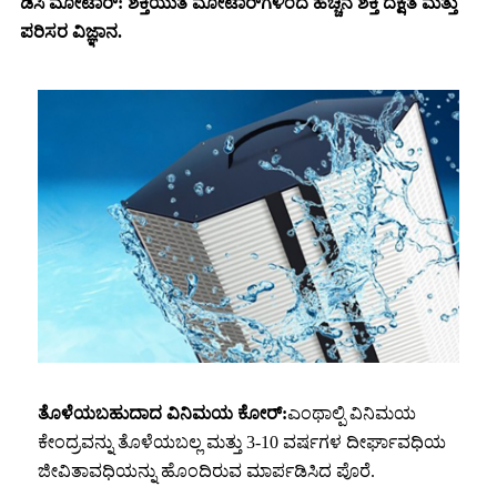
ಡಿಸಿ ಮೋಟಾರ್: ಶಕ್ತಿಯುತ ಮೋಟಾರ್‌ಗಳಿಂದ ಹೆಚ್ಚಿನ ಶಕ್ತಿ ದಕ್ಷತೆ ಮತ್ತು
ಪರಿಸರ ವಿಜ್ಞಾನ.
ತೊಳೆಯಬಹುದಾದ ವಿನಿಮಯ ಕೋರ್:
ಎಂಥಾಲ್ಪಿ ವಿನಿಮಯ
ಕೇಂದ್ರವನ್ನು ತೊಳೆಯಬಲ್ಲ ಮತ್ತು 3-10 ವರ್ಷಗಳ ದೀರ್ಘಾವಧಿಯ
ಜೀವಿತಾವಧಿಯನ್ನು ಹೊಂದಿರುವ ಮಾರ್ಪಡಿಸಿದ ಪೊರೆ.