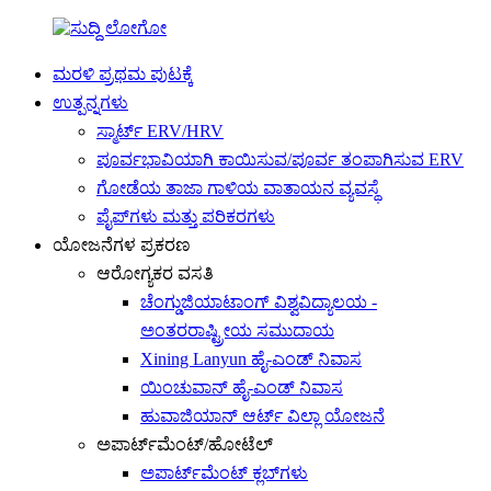
ಮರಳಿ ಪ್ರಥಮ ಪುಟಕ್ಕೆ
ಉತ್ಪನ್ನಗಳು
ಸ್ಮಾರ್ಟ್ ERV/HRV
ಪೂರ್ವಭಾವಿಯಾಗಿ ಕಾಯಿಸುವ/ಪೂರ್ವ ತಂಪಾಗಿಸುವ ERV
ಗೋಡೆಯ ತಾಜಾ ಗಾಳಿಯ ವಾತಾಯನ ವ್ಯವಸ್ಥೆ
ಪೈಪ್‌ಗಳು ಮತ್ತು ಪರಿಕರಗಳು
ಯೋಜನೆಗಳ ಪ್ರಕರಣ
ಆರೋಗ್ಯಕರ ವಸತಿ
ಚೆಂಗ್ಡುಜಿಯಾಟಾಂಗ್ ವಿಶ್ವವಿದ್ಯಾಲಯ -
ಅಂತರರಾಷ್ಟ್ರೀಯ ಸಮುದಾಯ
Xining Lanyun ಹೈ-ಎಂಡ್ ನಿವಾಸ
ಯಿಂಚುವಾನ್ ಹೈ-ಎಂಡ್ ನಿವಾಸ
ಹುವಾಜಿಯಾನ್ ಆರ್ಟ್ ವಿಲ್ಲಾ ಯೋಜನೆ
ಅಪಾರ್ಟ್‌ಮೆಂಟ್/ಹೋಟೆಲ್
ಅಪಾರ್ಟ್‌ಮೆಂಟ್ ಕ್ಲಬ್‌ಗಳು