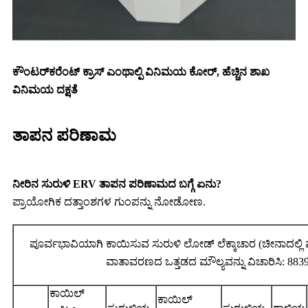
ಕೌಂಟರ್‌ಕರೆಂಟ್ ಕ್ರಾಸ್ ಎಂಥಾಲ್ಪಿ ವಿನಿಮಯ ಕೋರ್, ಹೆಚ್ಚಿನ ಶಾಖ
ವಿನಿಮಯ ದಕ್ಷತೆ
ತಾಪನ ಪರಿಣಾಮ
ನೀರಿನ ಸುರುಳಿ ERV ತಾಪನ ಪರಿಣಾಮದ ಬಗ್ಗೆ ಏನು?
ಪ್ರಾಯೋಗಿಕ ದತ್ತಾಂಶಗಳ ಗುಂಪನ್ನು ನೋಡೋಣ.
ಪೂರ್ವಭಾವಿಯಾಗಿ ಕಾಯಿಸುವ ಸುರುಳಿ ಲೋಡ್ ಲೆಕ್ಕಾಚಾರ (ಚೀನಾದಲ್ಲಿ
ವಾತಾವರಣದ ಒತ್ತಡದ ಮೌಲ್ಯವನ್ನು ವಿಚಾರಿಸಿ: 883
ಕಾಯಿಲ್
ಕಾಯಿಲ್