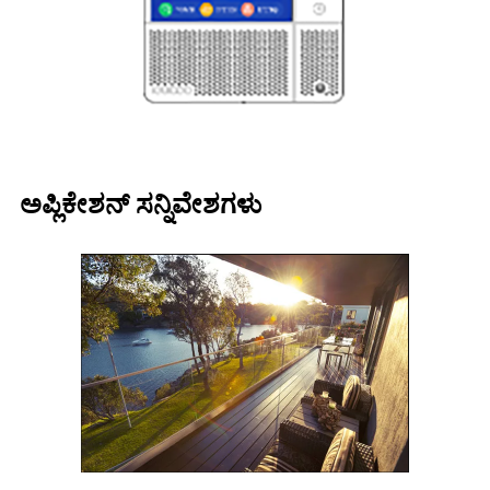
ಅಪ್ಲಿಕೇಶನ್ ಸನ್ನಿವೇಶಗಳು