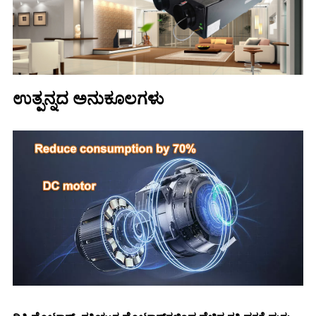
ಉತ್ಪನ್ನದ ಅನುಕೂಲಗಳು