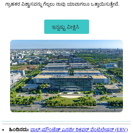
ಗ್ರಾಹಕರ ವಿಶ್ವಾಸವನ್ನು ಗೆಲ್ಲಲು ನಾವು ಯಾವಾಗಲೂ ಒತ್ತಾಯಿಸುತ್ತೇವೆ.
ಇನ್ನಷ್ಟು ವೀಕ್ಷಿಸಿ
ಹಿಂದಿನದು:
ವಾಲ್-ಮೌಂಟೆಡ್ ಎನರ್ಜಿ ರಿಕವರ್ ವೆಂಟಿಲೇಷನ್ (ERV)