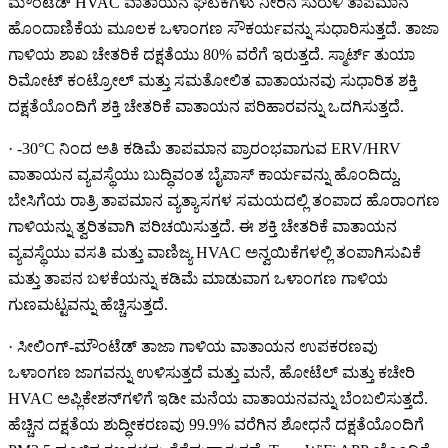
ಮೌಂಟೆಡ್ HVAC ವಾತಾಯನ ಘಟಕಗಳು ನೀರಿನ ಸುರುಳಿ ತಾಪಮಾನ
ಹೊಂದಾಣಿಕೆಯ ಮೂಲಕ ಒಳಾಂಗಣ ಸೌಕರ್ಯವನ್ನು ಸುಧಾರಿಸುತ್ತದೆ. ತಾಜಾ
ಗಾಳಿಯ ಶಾಖ ಚೇತರಿಕೆ ದಕ್ಷತೆಯು 80% ವರೆಗೆ ಇರುತ್ತದೆ. ಸ್ಮಾರ್ಟ್ ತುಯಾ
ರಿಮೋಟ್ ಕಂಟ್ರೋಲ್ ಮತ್ತು ಸಮತೋಲಿತ ವಾತಾಯನವು ಸುಧಾರಿತ ಶಕ್ತಿ
ದಕ್ಷತೆಯೊಂದಿಗೆ ಶಕ್ತಿ ಚೇತರಿಕೆ ವಾತಾಯನ ಪರಿಹಾರವನ್ನು ಒದಗಿಸುತ್ತದೆ.
· -30°C ನಿಂದ ಅತಿ ಕಡಿಮೆ ತಾಪಮಾನ ಪ್ರಾರಂಭವಾಗುವ ERV/HRV
ವಾತಾಯನ ವ್ಯವಸ್ಥೆಯು ಬುದ್ಧಿವಂತ ಬೈಪಾಸ್ ಕಾರ್ಯವನ್ನು ಹೊಂದಿದ್ದು,
ಬೇಸಿಗೆಯ ರಾತ್ರಿ ತಾಪಮಾನ ವ್ಯತ್ಯಾಸಗಳ ಸಮಯದಲ್ಲಿ ತಂಪಾದ ಹೊರಾಂಗಣ
ಗಾಳಿಯನ್ನು ತ್ವರಿತವಾಗಿ ಪರಿಚಯಿಸುತ್ತದೆ. ಈ ಶಕ್ತಿ ಚೇತರಿಕೆ ವಾತಾಯನ
ವ್ಯವಸ್ಥೆಯು ವಸತಿ ಮತ್ತು ವಾಣಿಜ್ಯ HVAC ಅನ್ವಯಿಕೆಗಳಲ್ಲಿ ತಂಪಾಗಿಸುವಿಕೆ
ಮತ್ತು ತಾಪನ ಬಳಕೆಯನ್ನು ಕಡಿಮೆ ಮಾಡುವಾಗ ಒಳಾಂಗಣ ಗಾಳಿಯ
ಗುಣಮಟ್ಟವನ್ನು ಹೆಚ್ಚಿಸುತ್ತದೆ.
· ಸೀಲಿಂಗ್-ಮೌಂಟೆಡ್ ತಾಜಾ ಗಾಳಿಯ ವಾತಾಯನ ಉಪಕರಣವು
ಒಳಾಂಗಣ ಜಾಗವನ್ನು ಉಳಿಸುತ್ತದೆ ಮತ್ತು ಮನೆ, ಹೋಟೆಲ್ ಮತ್ತು ಕಚೇರಿ
HVAC ಅಪ್ಲಿಕೇಶನ್‌ಗಳಿಗೆ ಇಡೀ ಮನೆಯ ವಾತಾಯನವನ್ನು ಬೆಂಬಲಿಸುತ್ತದೆ.
ಹೆಚ್ಚಿನ ದಕ್ಷತೆಯ ಶುದ್ಧೀಕರಣವು 99.9% ವರೆಗಿನ ಶೋಧನೆ ದಕ್ಷತೆಯೊಂದಿಗೆ