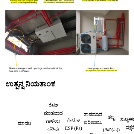
ಉತ್ಪನ್ನ ನಿಯತಾಂಕ
ರೇಟ್
ಮಾಡಲಾದ
ತಾಪಮಾನ
ಶಬ್ದ
ಶುದ್ಧೀ
ರೇಟೆಡ್
ಗಾಳಿಯ
ಪರಿಣಾಮ.
ಮಾದರಿ
ದಕ್ಷತ
ESP (Pa)
ಹರಿವು
(ಡಿಬಿ(ಎ))