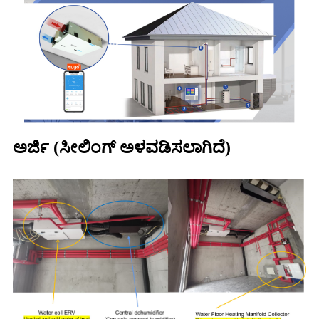
ಅರ್ಜಿ (ಸೀಲಿಂಗ್ ಅಳವಡಿಸಲಾಗಿದೆ)