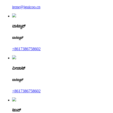
irene@iguicoo.cn
ವಾಟ್ಸಾಪ್
ವಾಟ್ಸಾಪ್
+8617386758602
ವೀಚಾಟ್
ವಾಟ್ಸಾಪ್
+8617386758602
ಟಾಪ್