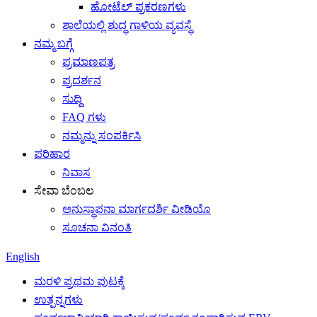
ಹೋಟೆಲ್ ಪ್ರಕರಣಗಳು
ಶಾಲೆಯಲ್ಲಿ ಶುದ್ಧ ಗಾಳಿಯ ವ್ಯವಸ್ಥೆ
ನಮ್ಮ ಬಗ್ಗೆ
ಪ್ರಮಾಣಪತ್ರ
ಪ್ರದರ್ಶನ
ಸುದ್ದಿ
FAQ ಗಳು
ನಮ್ಮನ್ನು ಸಂಪರ್ಕಿಸಿ
ಪರಿಹಾರ
ನಿವಾಸ
ಸೇವಾ ಬೆಂಬಲ
ಅನುಸ್ಥಾಪನಾ ಮಾರ್ಗದರ್ಶಿ ವೀಡಿಯೊ
ಸೂಚನಾ ವಿನಂತಿ
English
ಮರಳಿ ಪ್ರಥಮ ಪುಟಕ್ಕೆ
ಉತ್ಪನ್ನಗಳು