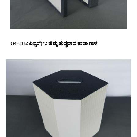
G4+H12 ಫಿಲ್ಟರ್)*2 ಹೆಚ್ಚು ಶುದ್ಧವಾದ ತಾಜಾ ಗಾಳಿ