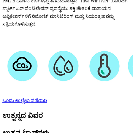
PM2.5 ಧೂಳಿನ ಕಣಗಳನ್ನು ತೆಗೆದುಹಾಕುತ್ತದೆ. Tuya WiFi APP ಯೊಂದಿಗೆ
ಸ್ಮಾರ್ಟ್ ಏರ್ ವೆಂಟಿಲೇಷನ್ ವ್ಯವಸ್ಥೆಯು ಶಕ್ತಿ ಚೇತರಿಕೆ ವಾತಾಯನ
ಅಪ್ಲಿಕೇಶನ್‌ಗಳಿಗೆ ರಿಮೋಟ್ ಮಾನಿಟರಿಂಗ್ ಮತ್ತು ನಿಯಂತ್ರಣವನ್ನು
ಸಕ್ರಿಯಗೊಳಿಸುತ್ತದೆ.
ಒಂದು ಉಲ್ಲೇಖ ಪಡೆಯಿರಿ
ಉತ್ಪನ್ನದ ವಿವರ
ಉತ್ಪನ್ನ ಟ್ಯಾಗ್‌ಗಳು