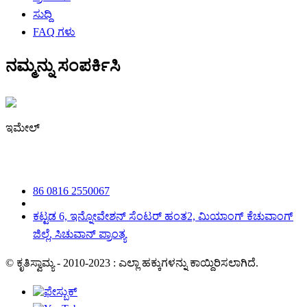
ಸುದ್ದಿ
FAQ ಗಳು
ನಮ್ಮನ್ನು ಸಂಪರ್ಕಿಸಿ
ಇಮೇಲ್
irene@iguicoo.cn
86 0816 2550067
ಕಟ್ಟಡ 6, ಇನ್ನೋವೇಶನ್ ಸೆಂಟರ್ ಹಂತ2, ಮಿಯಾಂಗ್ ಕೆಚುವಾಂಗ್
ಜಿಲ್ಲೆ, ಸಿಚುವಾನ್ ಪ್ರಾಂತ್ಯ
© ಕೃತಿಸ್ವಾಮ್ಯ - 2010-2023 : ಎಲ್ಲಾ ಹಕ್ಕುಗಳನ್ನು ಕಾಯ್ದಿರಿಸಲಾಗಿದೆ.