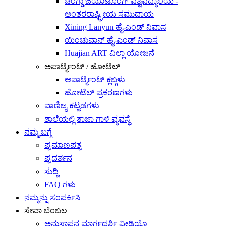
ಚೆಂಗ್ಡು ಜಿಯಾಟೊಂಗ್ ವಿಶ್ವವಿದ್ಯಾಲಯ -
ಅಂತರರಾಷ್ಟ್ರೀಯ ಸಮುದಾಯ
Xining Lanyun ಹೈ-ಎಂಡ್ ನಿವಾಸ
ಯಿಂಚುವಾನ್ ಹೈ-ಎಂಡ್ ನಿವಾಸ
Huajian ART ವಿಲ್ಲಾ ಯೋಜನೆ
ಅಪಾರ್ಟ್ಮೆಂಟ್ / ಹೋಟೆಲ್
ಅಪಾರ್ಟ್ಮೆಂಟ್ ಕ್ಲಬ್ಗಳು
ಹೋಟೆಲ್ ಪ್ರಕರಣಗಳು
ವಾಣಿಜ್ಯ ಕಟ್ಟಡಗಳು
ಶಾಲೆಯಲ್ಲಿ ತಾಜಾ ಗಾಳಿ ವ್ಯವಸ್ಥೆ
ನಮ್ಮ ಬಗ್ಗೆ
ಪ್ರಮಾಣಪತ್ರ
ಪ್ರದರ್ಶನ
ಸುದ್ದಿ
FAQ ಗಳು
ನಮ್ಮನ್ನು ಸಂಪರ್ಕಿಸಿ
ಸೇವಾ ಬೆಂಬಲ
ಅನುಸ್ಥಾಪನ ಮಾರ್ಗದರ್ಶಿ ವೀಡಿಯೊ