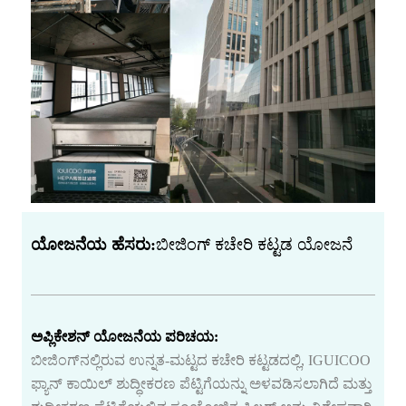
ಯೋಜನೆಯ ಹೆಸರು:
ಬೀಜಿಂಗ್ ಕಚೇರಿ ಕಟ್ಟಡ ಯೋಜನೆ
ಅಪ್ಲಿಕೇಶನ್ ಯೋಜನೆಯ ಪರಿಚಯ:
ಬೀಜಿಂಗ್‌ನಲ್ಲಿರುವ ಉನ್ನತ-ಮಟ್ಟದ ಕಚೇರಿ ಕಟ್ಟಡದಲ್ಲಿ, IGUICOO
ಫ್ಯಾನ್ ಕಾಯಿಲ್ ಶುದ್ಧೀಕರಣ ಪೆಟ್ಟಿಗೆಯನ್ನು ಅಳವಡಿಸಲಾಗಿದೆ ಮತ್ತು