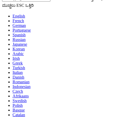
ಮುಚ್ಚಲು ESC ಒತ್ತಿರಿ
English
French
German
Portuguese
Spanish
Russian
Japanese
Korean
Arabic
Irish
Greek
Turkish
Italian
Danish
Romanian
Indonesian
Czech
Afrikaans
Swedish
Polish
Basque
Catalan