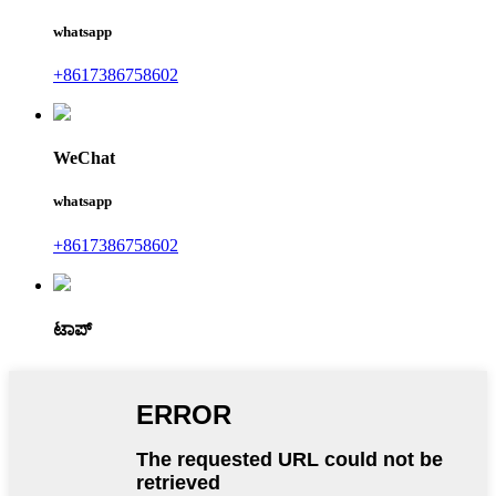
whatsapp
+8617386758602
WeChat
whatsapp
+8617386758602
ಟಾಪ್