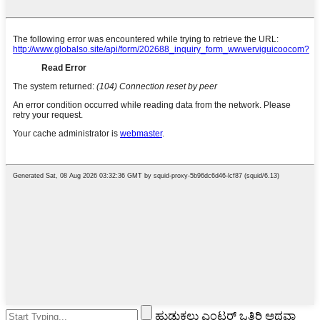
ಹುಡುಕಲು ಎಂಟರ್ ಒತ್ತಿರಿ ಅಥವಾ