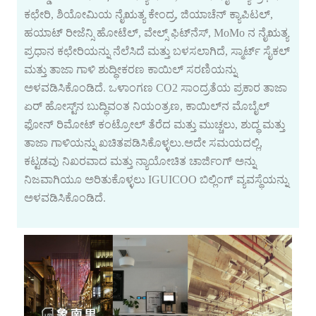
ಕಛೇರಿ, ಶಿಯೋಮಿಯ ನೈಋತ್ಯ ಕೇಂದ್ರ, ಜಿಯಾಚೆನ್ ಕ್ಯಾಪಿಟಲ್,
ಹಯಾಟ್ ರೀಜೆನ್ಸಿ ಹೋಟೆಲ್, ವೇಲ್ಸ್ ಫಿಟ್‌ನೆಸ್, MoMo ನ ನೈಋತ್ಯ
ಪ್ರಧಾನ ಕಛೇರಿಯನ್ನು ನೆಲೆಸಿದೆ ಮತ್ತು ಬಳಸಲಾಗಿದೆ, ಸ್ಮಾರ್ಟ್ ಸೈಕಲ್
ಮತ್ತು ತಾಜಾ ಗಾಳಿ ಶುದ್ಧೀಕರಣ ಕಾಯಿಲ್ ಸರಣಿಯನ್ನು
ಅಳವಡಿಸಿಕೊಂಡಿದೆ. ಒಳಾಂಗಣ CO2 ಸಾಂದ್ರತೆಯ ಪ್ರಕಾರ ತಾಜಾ
ಏರ್ ಹೋಸ್ಟ್‌ನ ಬುದ್ಧಿವಂತ ನಿಯಂತ್ರಣ, ಕಾಯಿಲ್‌ನ ಮೊಬೈಲ್
ಫೋನ್ ರಿಮೋಟ್ ಕಂಟ್ರೋಲ್ ತೆರೆದ ಮತ್ತು ಮುಚ್ಚಲು, ಶುದ್ಧ ಮತ್ತು
ತಾಜಾ ಗಾಳಿಯನ್ನು ಖಚಿತಪಡಿಸಿಕೊಳ್ಳಲು.ಅದೇ ಸಮಯದಲ್ಲಿ,
ಕಟ್ಟಡವು ನಿಖರವಾದ ಮತ್ತು ನ್ಯಾಯೋಚಿತ ಚಾರ್ಜಿಂಗ್ ಅನ್ನು
ನಿಜವಾಗಿಯೂ ಅರಿತುಕೊಳ್ಳಲು IGUICOO ಬಿಲ್ಲಿಂಗ್ ವ್ಯವಸ್ಥೆಯನ್ನು
ಅಳವಡಿಸಿಕೊಂಡಿದೆ.