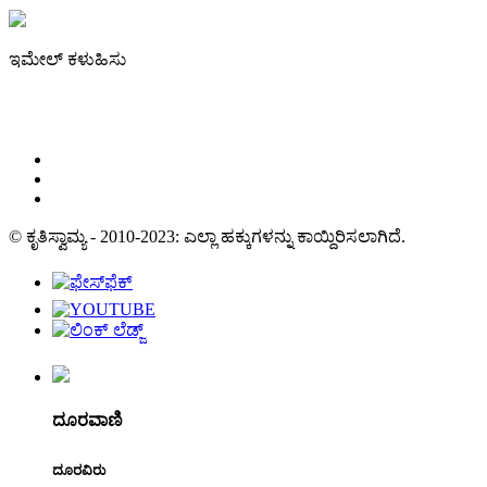
ಇಮೇಲ್ ಕಳುಹಿಸು
irene@iguicoo.cn
© ಕೃತಿಸ್ವಾಮ್ಯ - 2010-2023: ಎಲ್ಲಾ ಹಕ್ಕುಗಳನ್ನು ಕಾಯ್ದಿರಿಸಲಾಗಿದೆ.
ದೂರವಾಣಿ
ದೂರವಿರು