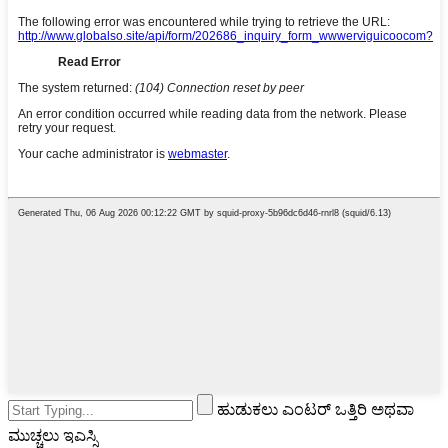
ಹುಡುಕಲು ಎಂಟರ್ ಒತ್ತಿರಿ ಅಥವಾ
ಮುಚ್ಚಲು ಇಎಸ್ಸಿ