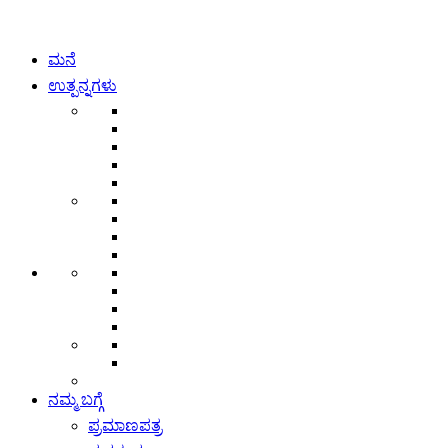
ಮನೆ
ಉತ್ಪನ್ನಗಳು
ನಮ್ಮ ಬಗ್ಗೆ
ಪ್ರಮಾಣಪತ್ರ