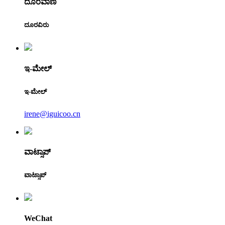
ದೂರವಾಣಿ
ದೂರವಿರು
ಇ-ಮೇಲ್
ಇ-ಮೇಲ್
irene@iguicoo.cn
ವಾಟ್ಸಾಪ್
ವಾಟ್ಸಾಪ್
WeChat