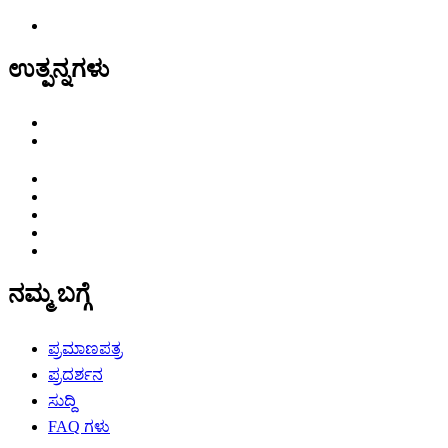
ಉತ್ಪನ್ನಗಳು
ನಮ್ಮ ಬಗ್ಗೆ
ಪ್ರಮಾಣಪತ್ರ
ಪ್ರದರ್ಶನ
ಸುದ್ದಿ
FAQ ಗಳು