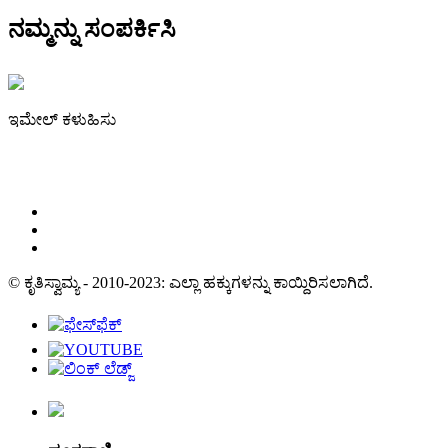
ನಮ್ಮನ್ನು ಸಂಪರ್ಕಿಸಿ
ಇಮೇಲ್ ಕಳುಹಿಸು
irene@iguicoo.cn
© ಕೃತಿಸ್ವಾಮ್ಯ - 2010-2023: ಎಲ್ಲಾ ಹಕ್ಕುಗಳನ್ನು ಕಾಯ್ದಿರಿಸಲಾಗಿದೆ.