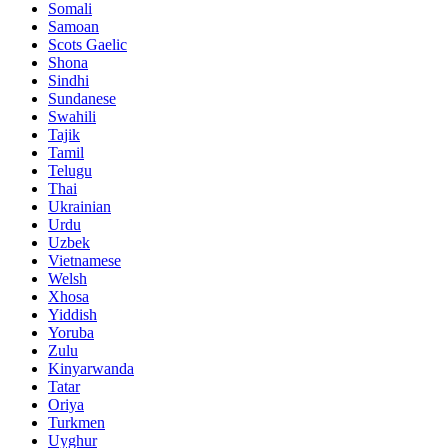
Somali
Samoan
Scots Gaelic
Shona
Sindhi
Sundanese
Swahili
Tajik
Tamil
Telugu
Thai
Ukrainian
Urdu
Uzbek
Vietnamese
Welsh
Xhosa
Yiddish
Yoruba
Zulu
Kinyarwanda
Tatar
Oriya
Turkmen
Uyghur